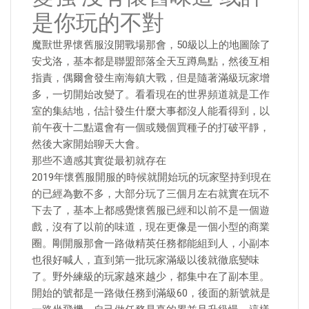
是你玩的不對
魔獸世界懷舊服沒開戰場那會，50級以上的地圖除了
安戈洛，基本都是聯盟部落全天互蹲鳥點，然後互相
指責，偶爾會發生南海鎮大戰，但是隨著滿級玩家增
多，一切開始改變了。看看現在的世界頻道就是工作
室的集結地，估計發生什麼大事都沒人能看得到，以
前午夜十二點還會有一個或幾個買種子的打破平靜，
然後大家開始聊天大會。
那些不適感其實從最初就存在
2019年懷舊服開服的時候就開始玩的玩家堅持到現在
的已經為數不多，大部分玩了三個月左右就實在玩不
下去了，基本上都感覺懷舊服已經和以前不是一個遊
戲，沒有了以前的味道，現在更像是一個小型的商業
圈。剛開服那會一路做精英任務都能組到人，小副本
也很好喊人，直到第一批玩家滿級以後就徹底變味
了。野外練級的玩家越來越少，都集中在了副本里。
開始的號都是一路做任務到滿級60，後面的新號就是