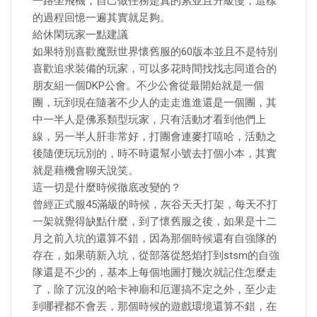
一路坐飛機，自己做任務是真的累並且升級慢，這樣
的過程回憶一遍其實就足夠。
給休閑玩家一點建議
如果特別喜歡魔獸世界懷舊服的60版本並且不是特別
喜歡追求裝備的玩家，可以多花時間找找志同道合的
朋友組一個DKP公會。不少公會從最開始就是一個
團，玩到現在隨著不少人的走走進進還是一個團，其
中一半人是佛系類型玩家，只有活動才看到他們上
線，另一半人肝非常好，打團會連麥打嘻哈，活動之
後隨便玩玩別的，時不時還幫小號去打個小本，其實
就是藉機會聊天說笑。
這一切是什麼時候徹底改變的？
曾經正式服45滿級的時候，灰谷天天打架，每天不打
一架就覺得缺點什麼，到了懷舊服之後，如果是十二
月之前入坑的還算不錯，因為那個時候還有自強隊的
存在，如果萌新入坑，從部落從怒焰打到stsm的自強
隊還是不少的，基本上每個地圖打幾次就記住怎麼走
了，除了沉沒的哈卡神廟和厄運搞不定之外，至少走
到哪裡都不會丟，那個時候的遊戲環境還算不錯，在