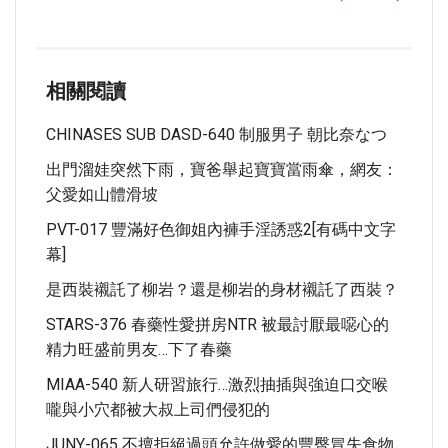
相關閱讀
CHINASES SUB DASD-640 制服男子 朝比奈なつ
出門溜娃突然下雨，寶爸舉起寶寶當雨傘，網友：
父愛如山體滑坡
PVT-017 豐滿好色御姐內褲手淫誘惑2[有碼中文字
幕]
是西裝襯託了柳岩？還是柳岩的身材襯託了西裝？
STARS-376 春藥性愛拼房NTR 被最討厭最噁心的
精力旺盛前男友…下了春藥
MIAA-540 新人研習旅行…激烈抽插與強迫口交喉
嚨與小穴都被大叔上司們侵犯的
JUNY-065 不擅拒絕過頭允許做愛的豐臀冒失食物