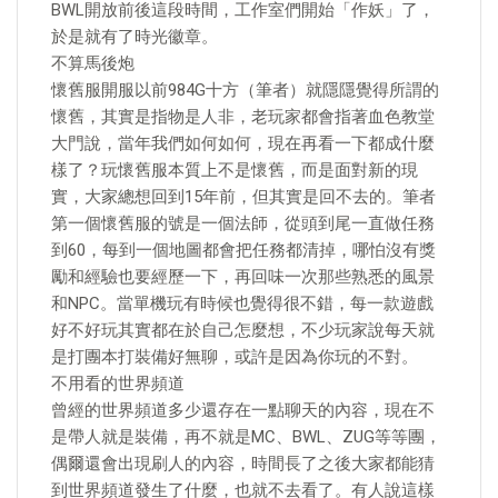
BWL開放前後這段時間，工作室們開始「作妖」了，
於是就有了時光徽章。
不算馬後炮
懷舊服開服以前984G十方（筆者）就隱隱覺得所謂的
懷舊，其實是指物是人非，老玩家都會指著血色教堂
大門說，當年我們如何如何，現在再看一下都成什麼
樣了？玩懷舊服本質上不是懷舊，而是面對新的現
實，大家總想回到15年前，但其實是回不去的。筆者
第一個懷舊服的號是一個法師，從頭到尾一直做任務
到60，每到一個地圖都會把任務都清掉，哪怕沒有獎
勵和經驗也要經歷一下，再回味一次那些熟悉的風景
和NPC。當單機玩有時候也覺得很不錯，每一款遊戲
好不好玩其實都在於自己怎麼想，不少玩家說每天就
是打團本打裝備好無聊，或許是因為你玩的不對。
不用看的世界頻道
曾經的世界頻道多少還存在一點聊天的內容，現在不
是帶人就是裝備，再不就是MC、BWL、ZUG等等團，
偶爾還會出現刷人的內容，時間長了之後大家都能猜
到世界頻道發生了什麼，也就不去看了。有人說這樣