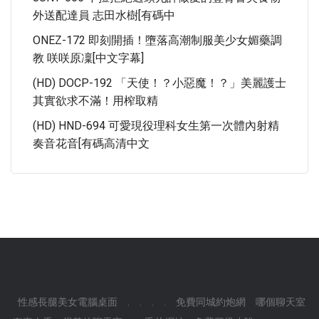
外送配達員 志田水樹[有碼中
ONEZ-172 即刻開插！墮落高潮制服美少女媚藥調
教 咲咲原凜[中文字幕]
(HD) DOCP-192 「天使！？小惡魔！？」美麗護士
其實欲求不滿！用榨取精
(HD) HND-694 可愛現役理科女生第一次體內射精
奏音花音[有碼高清中文
性感長腿美女電腦桌面
.
.
.
.
免費同城約炮網
哪個聊天室