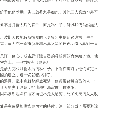
給予他們獎勵。失吉忽禿忽是如此，其他三人應該也差不
。
並不是月倫太后的養子，而是私生子，所以我們當然無法
。波斯人拉施特所撰寫的《史集》中提到過這樣一件事：
克，蒙力克一直扮演著鐵木真父親的角色，鐵木真則一直
。
思汗一條心，成吉思汗讓自己的母親訶額侖嫁給了他。他
密之上。——拉施特·《史集》
是蒙力克和月倫太后的私生子。不過在當時，他們肯定不
國的建立，這一切就犯忌諱了。
的選擇。鐵木真就曾經處死過一個經常背叛自己的人，但
這人的妻子改嫁，把這種行為當做一種恩賜。
因為波斯地區在這方面也不是太講究，死了丈夫的女人改
於是在修撰相應官史內容的時候，這一部分成了需要避諱