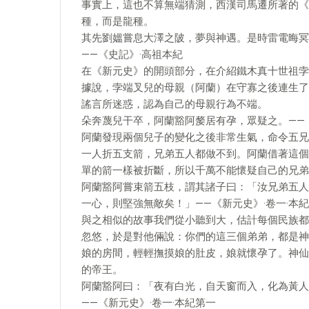
事實上，這也不算無端猜測，西漢司馬遷所著的《
種，而是龍種。
其先劉媼嘗息大澤之陂，夢與神遇。是時雷電晦冥
——《史記》·高祖本紀
在《新元史》的開頭部分，在介紹鐵木真十世祖孛
據說，孛端叉兒的母親（阿蘭）在守寡之後連生了
謠言所迷惑，認為自己的母親行為不端。
朵奔蔑兒干卒，阿蘭豁阿嫠居有孕，眾疑之。——《
阿蘭發現兩個兒子的變化之後非常生氣，命令五兄
一人折五支箭，兄弟五人都做不到。阿蘭借著這個
單的箭一樣被折斷，所以千萬不能懷疑自己的兄弟
阿蘭豁阿嘗束箭五枝，謂其諸子曰：「汝兄弟五人
一心，則堅強無敵矣！」——《新元史》·卷一·本
與之相似的故事我們從小聽到大，估計每個民族都
忽悠，於是對他倆說：你們的這三個弟弟，都是神
娘的房間，輕輕撫摸娘的肚皮，娘就懷孕了。神仙
的帝王。
阿蘭豁阿曰：「夜有白光，自天窗而入，化為黃人
——《新元史》·卷一·本紀第一