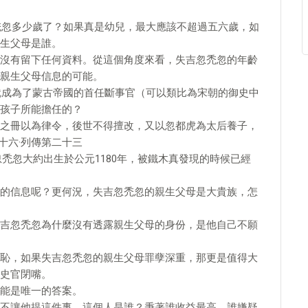
忽禿忽多少歲了？如果真是幼兒，最大應該不超過五六歲，如
生父母是誰。
沒有留下任何資料。從這個角度來看，失吉忽禿忽的年齡
親生父母信息的可能。
忽就成為了蒙古帝國的首任斷事官（可以類比為宋朝的御史中
孩子所能擔任的？
之冊以為律令，後世不得擅改，又以忽都虎為太后養子，
十六·列傳第二十三
禿忽大約出生於公元1180年，被鐵木真發現的時候已經
的信息呢？更何況，失吉忽禿忽的親生父母是大貴族，怎
吉忽禿忽為什麼沒有透露親生父母的身份，是他自己不願
恥，如果失吉忽禿忽的親生父母罪孽深重，那更是值得大
史官閉嘴。
能是唯一的答案。
不讓他提這件事，這個人是誰？秉著誰收益最高，誰嫌疑