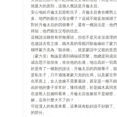
就最大的原則，這個人應該是月倫太后。
安心地給月倫太后當乾兒子，月倫太后會在權勢上
多。他們的親生父母去哪了？這就不能妄加揣測了
對於月倫太后的四個養子，還有一種說法是：他們
得知，他們親生父母的信息。
這種說法雖然有些無厘頭，但也不是完全沒道理的
也速該去世之後，鐵木真的母親訶額侖嫁給了蒙力
稱呼蒙力克為「額赤格」，就是蒙語中父親的意思
（蒙力克）無論是遇到禍福或苦樂，他總是與成吉
成吉思汗並排坐，坐在他的右邊，地位高於一切異
於是有了一種新的說法：月倫太后的四個養子，就
是私生子，只不過隨著蒙力克的出局，以及蒙古帝
在草原上，女人改嫁不需要避諱，甚至是一種不錯
由於他的妻子非常好，懂得感恩，於是鐵木真同意
在波斯人拉施特看來，月倫太后改嫁並不是秘密，
嫁，這有什麼大不了的？
可從漢人的角度來看，這事就有點好說不好聽了。
的部分。