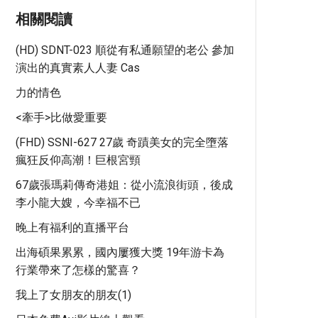
相關閱讀
(HD) SDNT-023 順從有私通願望的老公 參加
演出的真實素人人妻 Cas
力的情色
<牽手>比做愛重要
(FHD) SSNI-627 27歲 奇蹟美女的完全墮落
瘋狂反仰高潮！巨根宮頸
67歲張瑪莉傳奇港姐：從小流浪街頭，後成
李小龍大嫂，今幸福不已
晚上有福利的直播平台
出海碩果累累，國內屢獲大獎 19年游卡為
行業帶來了怎樣的驚喜？
我上了女朋友的朋友(1)