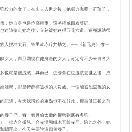
強毅力的女子，在丈夫去世之後，她獨力撫養一群孩子，
價，她自身也是位高權重，還將權威四處蔓延。
也速該搶走她之後，立刻被她迷得五花六道。這種說法很
族人捏坤太石、答里斡赤斤共劫之。——《新元史》·卷一
缺女人，而且圍繞在他身邊的女人，肯定有不少來自各大
多也就是個洩慾工具而已，怎麼會在也速該去世之後，成
娃娃親，都是特薛禪這樣的大貴族。一個能被他重視的女
的記錄，今天我講述的重點也不在於此，權當做正餐之前
的養子們，看一看月倫太后的權勢到底有多強。
）、拙赤合撒兒、合赤溫和鐵木哥斡赤斤。除此之外，她
和闊闊出，今天主要說這四個養子。