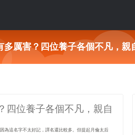
有多厲害？四位養子各個不凡，親
？四位養子各個不凡，親自
因為這名字不太好記，譯名還比較多。但提起月倫太后