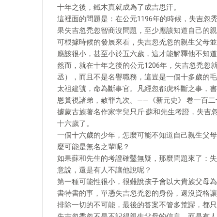
十年之後，鐵木真就成為了成吉思汗。
這裡面的問題是：在公元1196年的時候，失吉
果失吉忽禿忽智商沒問題，至少應該知道自己的親
可根據時候的發展來看，失吉忽禿忽的親生父母並
應該很小，甚至小於五六歲，這才能解釋他不知道
然而，就在十年之後的公元1206年，失吉忽禿
丞），而且不是名譽職務，這豈是一個十多歲的毛
太祖建號，命為斷事官。凡經忽都虎科斷之事，書
恩賞視諸弟，赦罪九次。——《新元史》·卷一百二
據蒙古族著名作家孛兒只斤·蘇和先生考證，失吉忽
十六歲了。
一個十六歲的少年，怎麼可能不知道自己親生父母
麼可能是無名之輩呢？
如果蘇和先生的考證確鑿無疑，那麼問題來了：失
意說，還是有人不讓他說呢？
第一種可能性很小，很難說孩子會以大貴族父母為
書特書的事，單憑失吉忽禿忽的身份，還沒資格讓
排除一切的不可能，最後的答案不管多荒謬，都只
失吉忽禿忽不是不記得親生父母的信息，而是有人