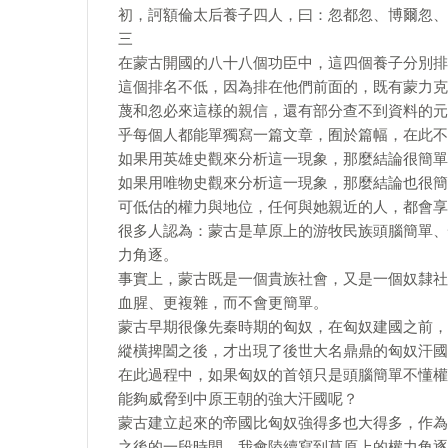
初，訶額倫太后養子四人，曰：忽都忽、博爾忽、
三
在蒙古開國的八十八個功臣中，這四個養子分別排
這個排名不低，因為排在他們前面的，既有蒙力克
蔑和忽必來這樣的親信，還有部分查不到資料的元
乎每個人都能單獨寫一篇文章，囿於篇幅，在此不
如果用英雄史觀來分析這一現象，那麼結論很簡單
如果用唯物史觀來分析這一現象，那麼結論也很簡
可低估的權力與地位，任何與她親近的人，都會享
很多人認為：蒙古是草原上的游牧民族頭腦簡單、
力角逐。
事實上，蒙古既是一個貴族社會，又是一個奴隸社
血腥、更複雜，而不會更簡單。
蒙古早期很像先秦時期的匈奴，在匈奴建國之前，
縱橫捭闔之後，才出現了後世大名鼎鼎的匈奴汗國
在此過程中，如果匈奴的首領只是頭腦簡單不懂權
能夠威脅到中原王朝的強大汗國呢？
蒙古建立起來的帝國比匈奴強得多也大得多，作為
之後的一段時間，我會陸續寫到草原上的權力角逐