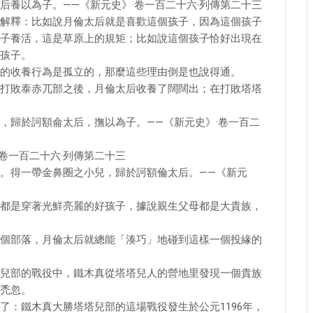
后養以為子。——《新元史》·卷一百二十六·列傳第二十三
解釋：比如說月倫太后就是喜歡這個孩子，因為這個孩子
子養活，這是草原上的規矩；比如說這個孩子恰好出現在
孩子。
的收養行為是孤立的，那麼這些理由倒是也說得通。
打敗泰赤兀部之後，月倫太后收養了闊闊出；在打敗塔塔
，歸於訶額侖太后，撫以為子。——《新元史》·卷一百二
卷一百二十六·列傳第二十三
。得一帶金鼻圈之小兒，歸於訶額倫太后。——《新元
都是穿著光鮮亮麗的好孩子，據說親生父母都是大貴族，
個部落，月倫太后就總能「湊巧」地碰到這樣一個投緣的
兒部的戰役中，鐵木真從塔塔兒人的營地里發現一個貴族
禿忽。
了：鐵木真大勝塔塔兒部的這場戰役發生於公元1196年，