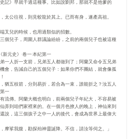
史記》早就干過這種事。比如說劉邦，那就不是他爹的
，太公往視，則見蛟龍於其上。已而有身，遂產高祖。
端叉兒的時候，也用過類似的招數。
三個兒子，周圍人群議論紛紛，之前的兩個兒子也被這種
新元史》·卷一·本紀第一
弟一人折一支箭，兄弟五人都做到了；阿蘭又命令五兄弟
機會，告誡自己的五個兒子：如果你們不團結，就會像孤
！
，猶五枝箭，分則易折，若合為一束，誰能折之？汝五人
紀第一
有流傳。阿蘭大概也明白，前兩個兒子年紀大，不容易被
仙弄到咱們家裡來的。在一個月色撩人的晚上，神仙來到
還說，這三個孩子之中一人的後代，會成為世界上最偉大
，摩挲我腹，勘探殆神靈誕降。不信，請汝等伺之。」