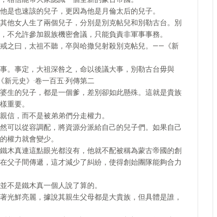
他是也速該的兒子，更因為他是月倫太后的兒子。
其他女人生了兩個兒子，分別是別克帖兒和別勒古台。別
，不允許參加親族機密會議，只能負責非軍事事務。
戒之曰，太祖不聽，卒與哈撒兒射殺別克帖兒。——《新
事。事定，大祖深咎之，命以後議大事，別勒古台毋與
新元史》·卷一百五·列傳第二
婆生的兒子，都是一個爹，差別卻如此懸殊。這就是貴族
樣重要。
親信，而不是被弟弟們分走權力。
然可以從容調配，將資源分派給自己的兒子們。如果自己
的權力就會變少。
鐵木真連這點眼光都沒有，他就不配被稱為蒙古帝國的創
在父子間傳遞，這才減少了糾紛，使得創始團隊能夠合力
並不是鐵木真一個人說了算的。
著光鮮亮麗，據說其親生父母都是大貴族，但具體是誰，