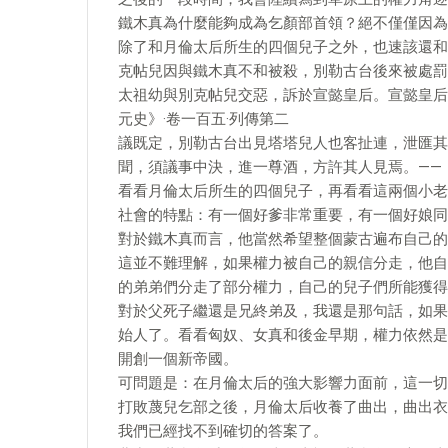
鐵木真為什麼能夠成為乞顏部首領？絕不僅僅因為
除了和月倫太后所生的四個兒子之外，也速該還和
克帖兒因與鐵木真不和被殺，別勒古台後來被處罰
太祖幼與別克帖兒交惡，訴於宣懿皇后。宣懿皇后
元史》·卷一百五·列傳第二
議既定，別勒古台出見塔塔兒人也客扯連，泄匯其
聞，須議事中決，進一尊酒，方許其人見焉。——《
看看月倫太后所生的四個兒子，再看看這兩個小老
社會的特點：有一個好爹非常重要，有一個好娘同
對於鐵木真而言，他當然希望整個蒙古遍布自己的
這並不難理解，如果權力被自己的親信分走，他自
的弟弟們分走了部分權力，自己的兒子們所能獲得
對於父死子繼還是兄終弟及，我還是那句話，如果
始人了。看看匈奴、女真和後金早期，權力依然是
開創一個新帝國。
可問題是：在月倫太后的強大影響力面前，這一切
打敗蔑兒乞部之後，月倫太后收養了曲出，曲出衣
我們已經找不到確切的答案了。