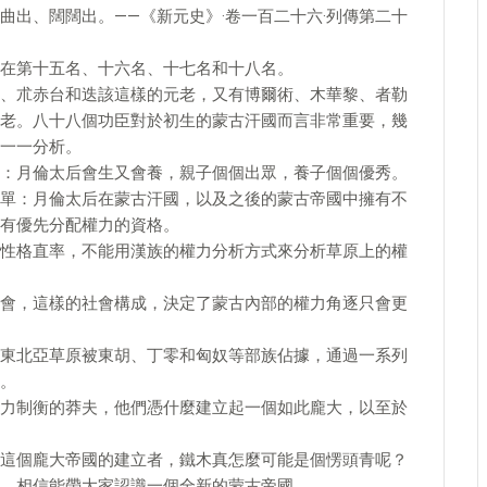
曲出、闊闊出。——《新元史》·卷一百二十六·列傳第二十
在第十五名、十六名、十七名和十八名。
、朮赤台和迭該這樣的元老，又有博爾術、木華黎、者勒
老。八十八個功臣對於初生的蒙古汗國而言非常重要，幾
一一分析。
：月倫太后會生又會養，親子個個出眾，養子個個優秀。
單：月倫太后在蒙古汗國，以及之後的蒙古帝國中擁有不
有優先分配權力的資格。
性格直率，不能用漢族的權力分析方式來分析草原上的權
會，這樣的社會構成，決定了蒙古內部的權力角逐只會更
東北亞草原被東胡、丁零和匈奴等部族佔據，通過一系列
。
力制衡的莽夫，他們憑什麼建立起一個如此龐大，以至於
這個龐大帝國的建立者，鐵木真怎麼可能是個愣頭青呢？
，相信能帶大家認識一個全新的蒙古帝國。