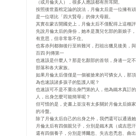
（或月倫夫人），很多人應該都有所耳聞。
按照後世蓋棺定論的說法，月倫太后是一位擁有頑
是一位堪比「四大賢母」的偉大母親。
其實在蒙古開國史上，月倫太后不僅配得上這種評
先說月倫太后的身份，她本是蔑兒乞部的新娘子，
有意思，但非常靠不住。
也客赤列都御後行至斡難河，烈祖出獵見後美，與
百四·列傳第一
也速該是什麼人？那是乞顏部的首領，身邊一定不
部落和各大家族。
如果月倫太后僅僅是一個被搶來的可憐女人，那頂
為也速該諸多孩子的監護人呢？
也速該可不是不重出身門第的人，他為鐵木真訂的
人，出身怎麼可能簡單呢？
但可惜的是，史書上並沒有太多關於月倫太后娘家
的冷盤。
除了月倫太后自己的出身之外，我們還可以通過她
月倫太后有四個親兒子，分別是鐵木真（成吉思汗
還有四個養子，分別是博爾忽、失吉忽禿忽、曲出