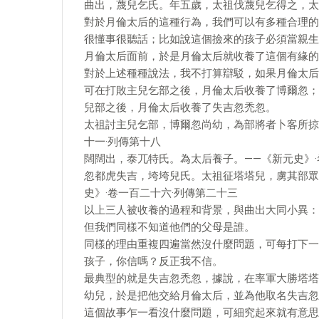
曲出，蔑兒乞氏。年五歲，太祖伐蔑兒乞得之，太
對於月倫太后的這種行為，我們可以有多種合理的
很懂事很聽話；比如說這個撿來的孩子必須當親生
月倫太后面前，於是月倫太后就收養了這個有緣的
對於上述種種說法，我不打算辯駁，如果月倫太后
可在打敗主兒乞部之後，月倫太后收養了博爾忽；
兒部之後，月倫太后收養了失吉忽禿忽。
太祖討主兒乞部，博爾忽尚幼，為部將者卜客所掠
十一·列傳第十八
闊闊出，泰兀特氏。為太后養子。——《新元史》·
忽都虎失吉，垮垮兒氏。太祖征塔塔兒，虜其部眾
史》·卷一百二十六·列傳第二十三
以上三人被收養的過程和背景，與曲出大同小異：
但我們同樣不知道他們的父母是誰。
同樣的理由重複四遍當然沒什麼問題，可每打下一
孩子，你信嗎？反正我不信。
最典型的就是失吉忽禿忽，據說，在率軍大勝塔塔
幼兒，於是把他交給月倫太后，並為他取名失吉忽
這個故事乍一看沒什麼問題，可細究起來就有意思